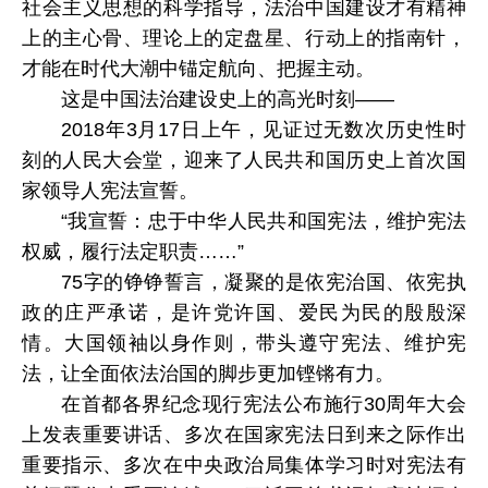
社会主义思想的科学指导，法治中国建设才有精神
上的主心骨、理论上的定盘星、行动上的指南针，
才能在时代大潮中锚定航向、把握主动。
这是中国法治建设史上的高光时刻——
2018年3月17日上午，见证过无数次历史性时
刻的人民大会堂，迎来了人民共和国历史上首次国
家领导人宪法宣誓。
“我宣誓：忠于中华人民共和国宪法，维护宪法
权威，履行法定职责……”
75字的铮铮誓言，凝聚的是依宪治国、依宪执
政的庄严承诺，是许党许国、爱民为民的殷殷深
情。大国领袖以身作则，带头遵守宪法、维护宪
法，让全面依法治国的脚步更加铿锵有力。
在首都各界纪念现行宪法公布施行30周年大会
上发表重要讲话、多次在国家宪法日到来之际作出
重要指示、多次在中央政治局集体学习时对宪法有