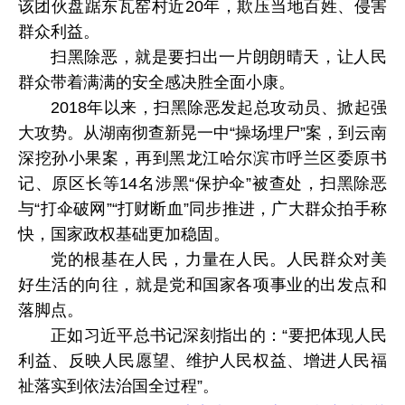
该团伙盘踞东瓦窑村近20年，欺压当地百姓、侵害
群众利益。
扫黑除恶，就是要扫出一片朗朗晴天，让人民
群众带着满满的安全感决胜全面小康。
2018年以来，扫黑除恶发起总攻动员、掀起强
大攻势。从湖南彻查新晃一中“操场埋尸”案，到云南
深挖孙小果案，再到黑龙江哈尔滨市呼兰区委原书
记、原区长等14名涉黑“保护伞”被查处，扫黑除恶
与“打伞破网”“打财断血”同步推进，广大群众拍手称
快，国家政权基础更加稳固。
党的根基在人民，力量在人民。人民群众对美
好生活的向往，就是党和国家各项事业的出发点和
落脚点。
正如习近平总书记深刻指出的：“要把体现人民
利益、反映人民愿望、维护人民权益、增进人民福
祉落实到依法治国全过程”。