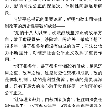
力、影响司法公正的深层次、体制性问题逐步解
决。
习近平总书记的重要论断，鲜明勾勒出司法体
制改革的历史性突破和成就——
“党的十八大以来，政法战线坚持正确改革方
向，敢于啃硬骨头、涉险滩、闯难关，做成了想了
很多年、讲了很多年但没有做成的改革，司法公信
力不断提升，对维护社会公平正义发挥了重要作
用。”
“想了很多年、讲了很多年”都没有做成，足见沉
疴之重、改革之难。这是历史性突破和成就，改的
是体制机制，破的是利益藩篱，触动的是灵魂深
处。只有下最大的决心敢于动真碰硬，才能守护好
公平正义。
“让审理者裁判，由裁判者负责”，扭住司法责任
制“牛鼻子”，12万多名法官、9万多名检察官遴选入