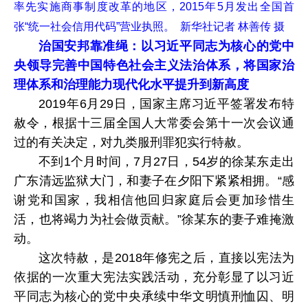
率先实施商事制度改革的地区，2015年5月发出全国首
张“统一社会信用代码”营业执照。 新华社记者 林善传 摄
治国安邦靠准绳：以习近平同志为核心的党中
央领导完善中国特色社会主义法治体系，将国家治
理体系和治理能力现代化水平提升到新高度
2019年6月29日，国家主席习近平签署发布特
赦令，根据十三届全国人大常委会第十一次会议通
过的有关决定，对九类服刑罪犯实行特赦。
不到1个月时间，7月27日，54岁的徐某东走出
广东清远监狱大门，和妻子在夕阳下紧紧相拥。“感
谢党和国家，我相信他回归家庭后会更加珍惜生
活，也将竭力为社会做贡献。”徐某东的妻子难掩激
动。
这次特赦，是2018年修宪之后，直接以宪法为
依据的一次重大宪法实践活动，充分彰显了以习近
平同志为核心的党中央承续中华文明慎刑恤囚、明