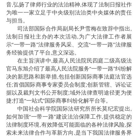
音,弘扬了律师行业的法治精神,体现了法制日报社作
为唯一一家立足于中央级别法治类中央媒体的责任
与担当。
司法部国际合作局副局长尹雪梅在致辞中指出,
法制日报社主办的本次活动,为广大法律工作者展
示“一带一路”法律服务风采、交流“一带一路”法律服
务经验提供了平台,意义深远。
在主旨演讲中,最高人民法院民四庭二级高级法
官马东旭介绍了最高人民法院服务“一带一路”纠纷解
决的新思路和新举措,包括创新国际商事法庭法官选
任;首倡国际商事专家委员会制度;创新管辖、诉讼证
据以及裁判文书公开制度;域外法律查明途径更为便
捷;打造“一站式”国际商事纠纷化解平台等。
中国社会科学院国际法研究所所长莫纪宏提出,
如何加强“一带一路”建设法治保障工作,提供稳定的
法律制度环境,有效降低可能面临的各种法律风险,探
索未来法律合作与革新方向,是当下我国法律服务界