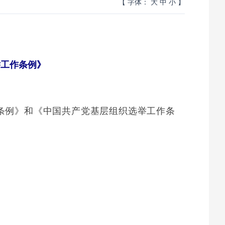
【 字体：
大
中
小
】
举工作条例》
设条例》和《中国共产党基层组织选举工作条