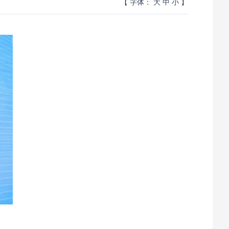
【 字体：
大
中
小
】