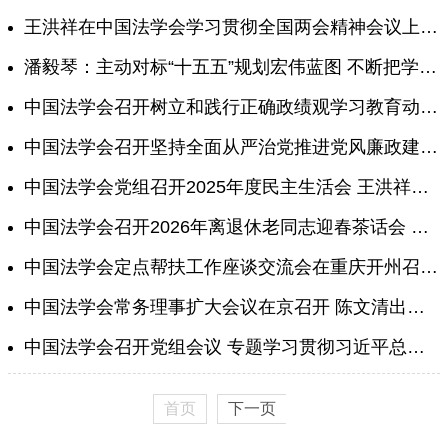
王洪祥在中国法学会学习贯彻全国两会精神会议上强调 全面履职尽责 勇于担当作为 为“十五五”开好局起好步贡献法治力量 景汉朝杨万明潘毅琴王振江出席
潘毅琴：主动对标“十五五”规划宏伟蓝图 不断把学习宣传贯彻习近平法治思想引向深入
中国法学会召开树立和践行正确政绩观学习教育动员部署会 王洪祥主持并讲话 张灵聪到会指导 景汉朝杨万明潘毅琴王振江出席
中国法学会召开坚持全面从严治党推进党风廉政建设工作会议
中国法学会党组召开2025年度民主生活会 王洪祥主持 景汉朝杨万明潘毅琴王振江出席
中国法学会召开2026年离退休老同志迎春茶话会 王洪祥讲话 潘毅琴主持
中国法学会定点帮扶工作座谈交流会在重庆开州召开 潘毅琴出席并讲话
中国法学会常务理事扩大会议在京召开 陈文清出席会议并讲话
中国法学会召开党组会议 专题学习贯彻习近平总书记在二十届中央纪委五次全会上的重要讲话精神 坚定扎实推进中国法学会全面从严治党
首页
下一页