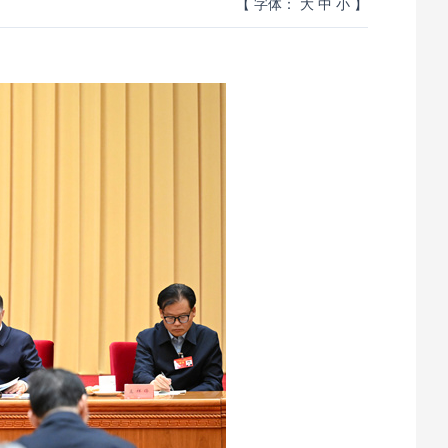
【 字体：
大
中
小
】