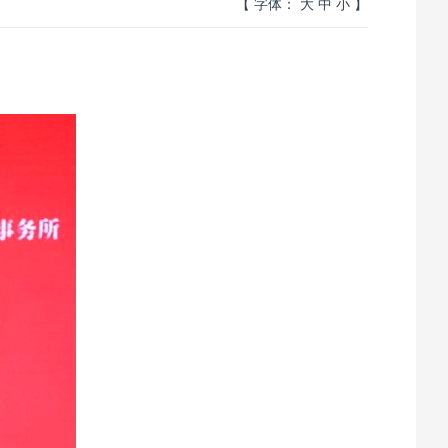
【 字体：
大
中
小
】