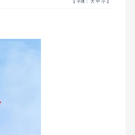
【 字体：
大
中
小
】