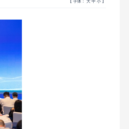
【 字体：
大
中
小
】