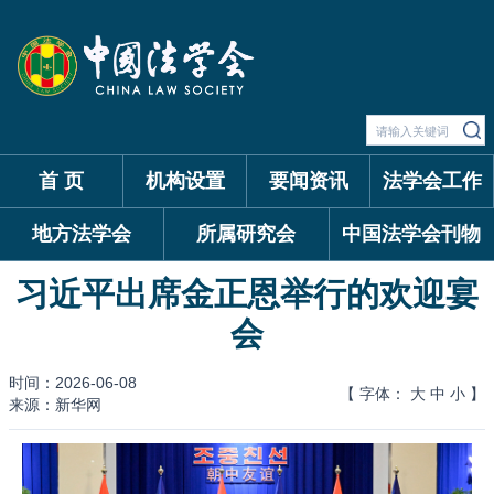
首 页
机构设置
要闻资讯
法学会工作
地方法学会
所属研究会
中国法学会刊物
习近平出席金正恩举行的欢迎宴
会
时间：2026-06-08
【 字体：
大
中
小
】
来源：新华网