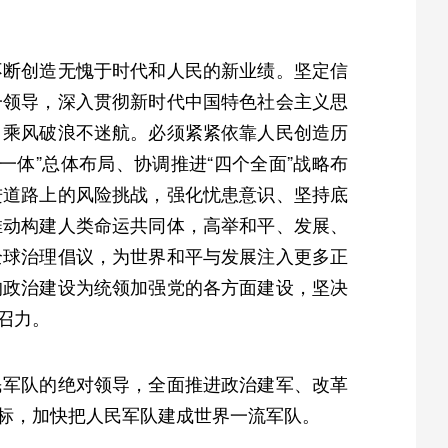
不断创造无愧于时代和人民的新业绩。坚定信
一领导，深入贯彻新时代中国特色社会主义思
、乘风破浪不迷航。必须紧紧依靠人民创造历
体”总体布局、协调推进“四个全面”战略布
进道路上的风险挑战，强化忧患意识、坚持底
推动构建人类命运共同体，高举和平、发展、
全球治理倡议，为世界和平与发展注入更多正
的政治建设为统领加强党的各方面建设，坚决
召力。
民军队的绝对领导，全面推进政治建军、改革
标，加快把人民军队建成世界一流军队。