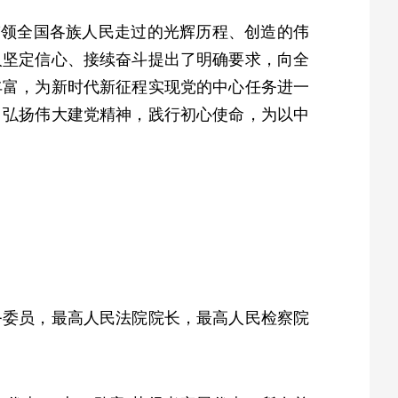
带领全国各族人民走过的光辉历程、创造的伟
人坚定信心、接续奋斗提出了明确要求，向全
丰富，为新时代新征程实现党的中心任务进一
，弘扬伟大建党精神，践行初心使命，为以中
务委员，最高人民法院院长，最高人民检察院