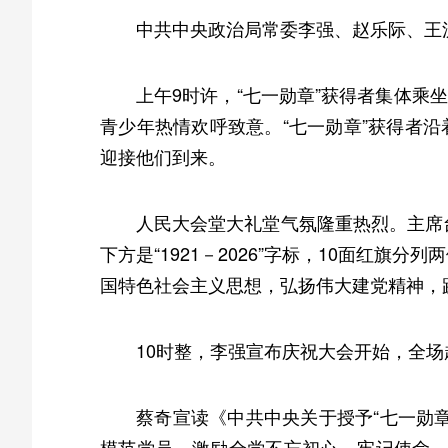
中共中央政治局常委李强、赵乐际、王
上午9时许，“七一勋章”获得者集体
青少年热情欢呼致意。“七一勋章”获得者
迎接他们到来。
人民大会堂大礼堂气氛隆重热烈。主席台
下方是“1921－2026”字标，10面红
国特色社会主义思想，弘扬伟大建党精神，
10时整，李强宣布庆祝大会开始，全
蔡奇宣读《中共中央关于授予“七一勋
模范党员，激励全党不忘初心、牢记使命，