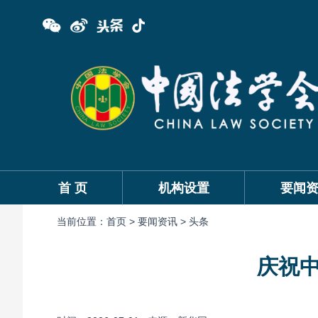
首 页
机构设置
要闻
当前位置：
首页 >
要闻资讯 >
头条
庆祝中