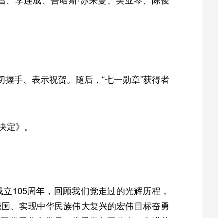
切握手、表示祝贺。随后，“七一勋章”获得者
决定》。
立105周年，回顾我们党走过的光辉历程，
强国、实现中华民族伟大复兴的宏伟目标奋勇