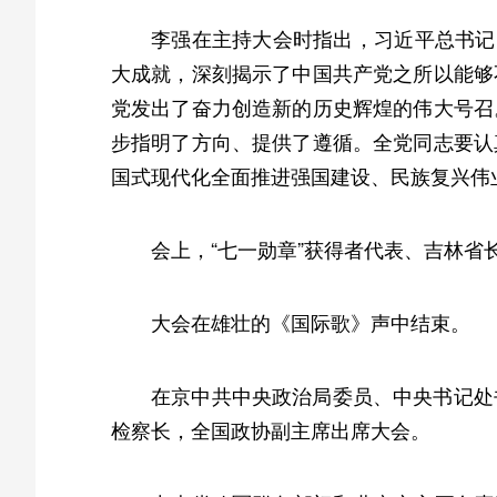
李强在主持大会时指出，习近平总书记
大成就，深刻揭示了中国共产党之所以能够
党发出了奋力创造新的历史辉煌的伟大号召
步指明了方向、提供了遵循。全党同志要认
国式现代化全面推进强国建设、民族复兴伟
会上，“七一勋章”获得者代表、吉林
大会在雄壮的《国际歌》声中结束。
在京中共中央政治局委员、中央书记处
检察长，全国政协副主席出席大会。