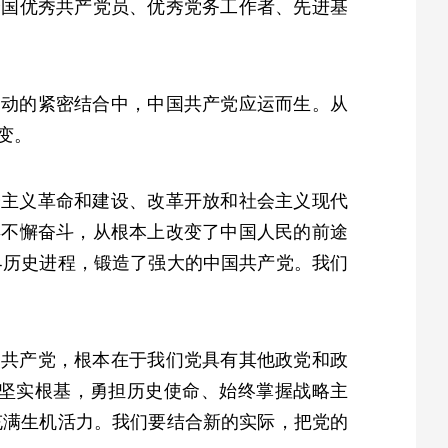
全国优秀共产党员、优秀党务工作者、先进基
运动的紧密结合中，中国共产党应运而生。从
变。
会主义革命和建设、改革开放和社会主义现代
年不懈奋斗，从根本上改变了中国人民的前途
界历史进程，锻造了强大的中国共产党。我们
国共产党，根本在于我们党具有其他政党和政
坚实根基，勇担历史使命、始终掌握战略主
充满生机活力。我们要结合新的实际，把党的