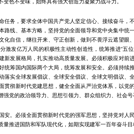
不变色不变味，始终具有强大创造力凝聚力战斗力。
命任务，要求全体中国共产党人坚定信心、接续奋斗，
本路线、基本方略，坚持党的全面领导和党中央集中统
文化自信，继往开来、守正创新，做到不畏浮云遮望眼
分激发亿万人民的积极性主动性创造性，统筹推进“五位一
建新发展格局，扎实推动高质量发展。必须积极应对前
好统筹国内国际两个大局，统筹发展和安全。必须持续
动落实全球发展倡议、全球安全倡议、全球文明倡议、
面贯彻新时代党建思想，健全全面从严治党体系，以党
增强党的政治领导力、思想引领力、群众组织力、社会号
国安。必须全面贯彻新时代党的强军思想，坚持党对人
质量推进国防和军队现代化，如期实现建军一百年奋斗目