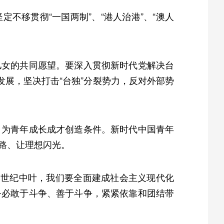
不移贯彻“一国两制”、“港人治港”、“澳人
儿女的共同愿望。要深入贯彻新时代党解决台
发展，坚决打击“台独”分裂势力，反对外部势
，为青年成长成才创造条件。新时代中国青年
路、让理想闪光。
本世纪中叶，我们要全面建成社会主义现代化
务必敢于斗争、善于斗争，紧紧依靠和团结带