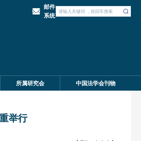
邮件
系统
所属研究会
中国法学会刊物
隆重举行