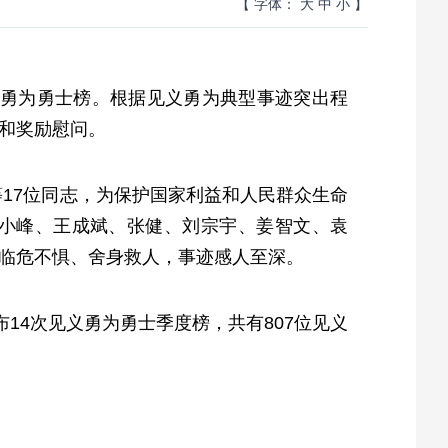
【 字体：
大
中
小
】
见义勇为勇士榜。根据见义勇为典型事迹突出程
和奖励慰问。
17位同志，为保护国家利益和人民群众生命
小峰、王成斌、张健、刘宗宇、姜智文、袁
，临危不惧、舍身救人，事迹感人至深。
14次见义勇为勇士季度榜，共有807位见义