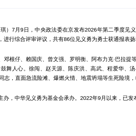
琪）7月9日，中央政法委在京发布2026年第二季度
，进行综合评审评议，共有86位见义勇为勇士获通报表扬
、邓根仔、赖国庆、曾文强、罗明衡、阿布力克·巴拉提等
举鼓舞人心。徐闯、赵天源、陈庆洪、高武、程爱华、汤
位同志，直面急流险滩、爆燃火情、地震坍塌等生死险境
办，中华见义勇为基金会承办。2022年9月以来，已发布