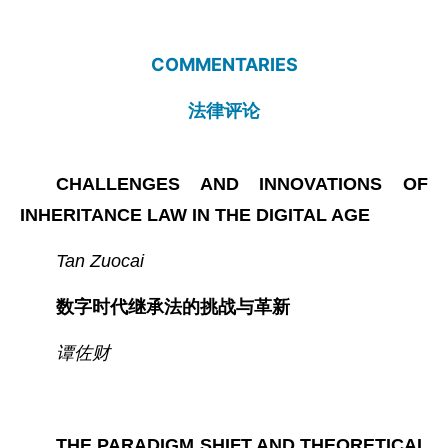
COMMENTARIES
法律评论
CHALLENGES AND INNOVATIONS OF
INHERITANCE LAW IN THE DIGITAL AGE
Tan Zuocai
数字时代继承法的挑战与革新
谭佐财
THE PARADIGM SHIFT AND THEORETICAL