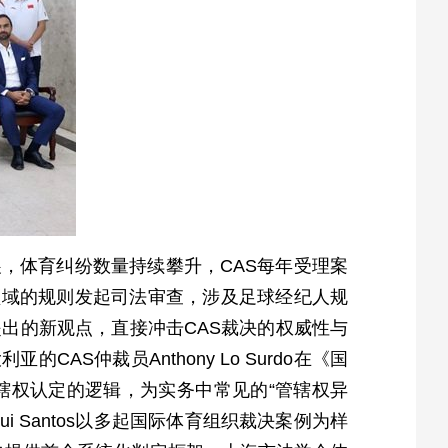
发展，体育纠纷数量持续攀升，CAS每年受理案
领域的规则发起司法审查，涉及足球经纪人规
出的新观点，直接冲击CAS裁决的权威性与
S仲裁员Anthony Lo Surdo在《国
辖权认定的逻辑，为实务中常见的“管辖权异
 Santos以多起国际体育组织裁决案例为样