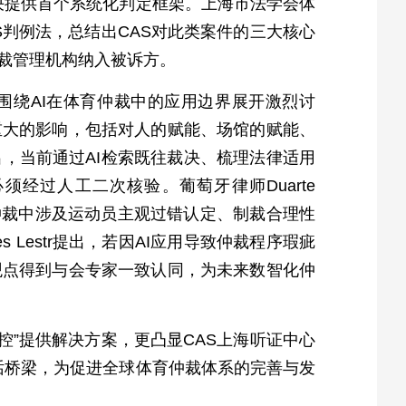
解决提供首个系统化判定框架。上海市法学会体
判例法，总结出CAS对此类案件的三大核心
裁管理机构纳入被诉方。
围绕AI在体育仲裁中的应用边界展开激烈讨
重大的影响，包括对人的赋能、场馆的赋能、
，当前通过AI检索既往裁决、梳理法律适用
经过人工二次核验。葡萄牙律师Duarte
体育仲裁中涉及运动员主观过错认定、制裁合理性
s Lestr提出，若因AI应用导致仲裁程序瑕疵
观点得到与会专家一致认同，为未来数智化仲
防控”提供解决方案，更凸显CAS上海听证中心
对话桥梁，为促进全球体育仲裁体系的完善与发