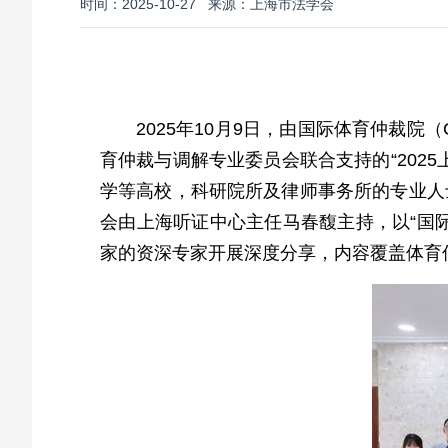
时间：2025-10-27
来源：上海市法学会
2025年10月9日，由国际体育仲裁
育仲裁与调解专业委员会联合支持的“202
学等高校，科研院所及律师事务所的专业人
会由上海听证中心主任马春馥主持，以“国
家的资深专家开展深度分享，内容覆盖体育