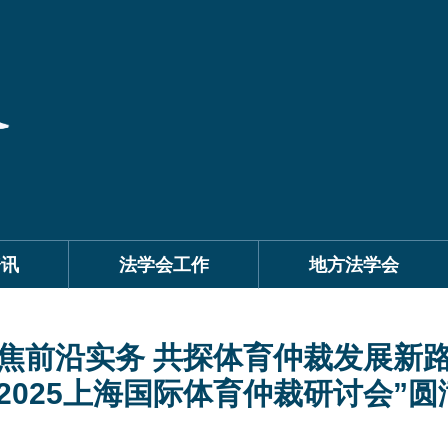
资讯
法学会工作
地方法学会
焦前沿实务 共探体育仲裁发展新
2025上海国际体育仲裁研讨会”