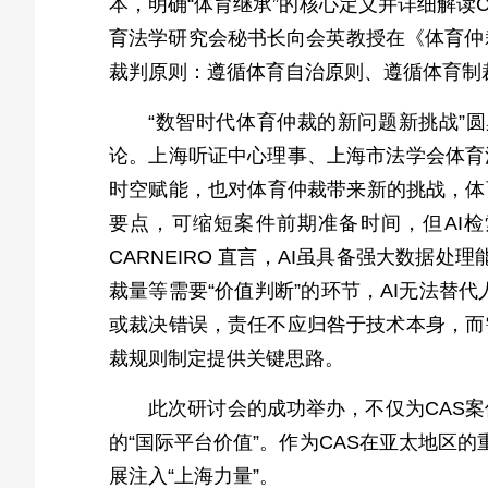
本，明确“体育继承”的核心定义并详细解读
育法学研究会秘书长向会英教授在《体育仲
裁判原则：遵循体育自治原则、遵循体育制
“数智时代体育仲裁的新问题新挑战”
论。上海听证中心理事、上海市法学会体育
时空赋能，也对体育仲裁带来新的挑战，体
要点，可缩短案件前期准备时间，但AI检
CARNEIRO 直言，AI虽具备强大数据
裁量等需要“价值判断”的环节，AI无法替代人类
或裁决错误，责任不应归咎于技术本身，而
裁规则制定提供关键思路。
此次研讨会的成功举办，不仅为CAS案
的“国际平台价值”。作为CAS在亚太地区
展注入“上海力量”。