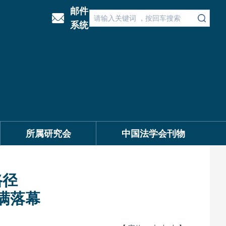
邮件
系统
所属研究会
中国法学会刊物
路径
圆满落幕