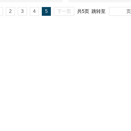
2
3
4
5
下一页
共5页
跳转至
页